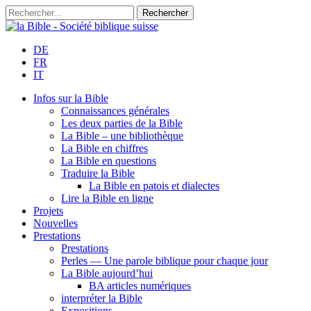
DE
FR
IT
Infos sur la Bible
Connaissances générales
Les deux parties de la Bible
La Bible – une bibliothèque
La Bible en chiffres
La Bible en questions
Traduire la Bible
La Bible en patois et dialectes
Lire la Bible en ligne
Projets
Nouvelles
Prestations
Prestations
Perles — Une parole biblique pour chaque jour
La Bible aujourd’hui
BA articles numériques
interpréter la Bible
Expositions