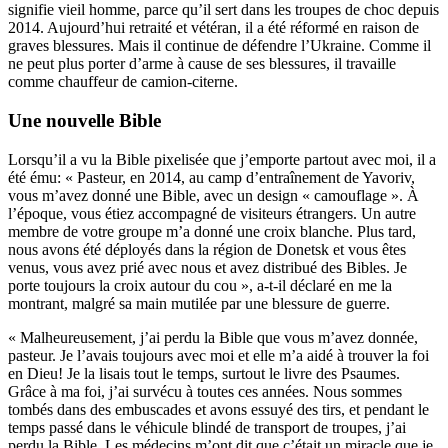
signifie vieil homme, parce qu’il sert dans les troupes de choc depuis
2014. Aujourd’hui retraité et vétéran, il a été réformé en raison de
graves blessures. Mais il continue de défendre l’Ukraine. Comme il
ne peut plus porter d’arme à cause de ses blessures, il travaille
comme chauffeur de camion-citerne.
Une nouvelle Bible
Lorsqu’il a vu la Bible pixelisée que j’emporte partout avec moi, il a
été ému: « Pasteur, en 2014, au camp d’entraînement de Yavoriv,
vous m’avez donné une Bible, avec un design « camouflage ». À
l’époque, vous étiez accompagné de visiteurs étrangers. Un autre
membre de votre groupe m’a donné une croix blanche. Plus tard,
nous avons été déployés dans la région de Donetsk et vous êtes
venus, vous avez prié avec nous et avez distribué des Bibles. Je
porte toujours la croix autour du cou », a-t-il déclaré en me la
montrant, malgré sa main mutilée par une blessure de guerre.
« Malheureusement, j’ai perdu la Bible que vous m’avez donnée,
pasteur. Je l’avais toujours avec moi et elle m’a aidé à trouver la foi
en Dieu! Je la lisais tout le temps, surtout le livre des Psaumes.
Grâce à ma foi, j’ai survécu à toutes ces années. Nous sommes
tombés dans des embuscades et avons essuyé des tirs, et pendant le
temps passé dans le véhicule blindé de transport de troupes, j’ai
perdu la Bible. Les médecins m’ont dit que c’était un miracle que je