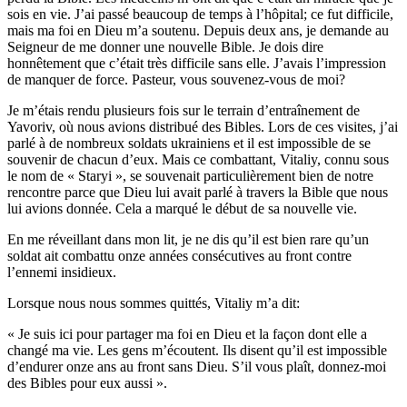
sois en vie. J’ai passé beaucoup de temps à l’hôpital; ce fut difficile,
mais ma foi en Dieu m’a soutenu. Depuis deux ans, je demande au
Seigneur de me donner une nouvelle Bible. Je dois dire
honnêtement que c’était très difficile sans elle. J’avais l’impression
de manquer de force. Pasteur, vous souvenez-vous de moi?
Je m’étais rendu plusieurs fois sur le terrain d’entraînement de
Yavoriv, où nous avions distribué des Bibles. Lors de ces visites, j’ai
parlé à de nombreux soldats ukrainiens et il est impossible de se
souvenir de chacun d’eux. Mais ce combattant, Vitaliy, connu sous
le nom de « Staryi », se souvenait particulièrement bien de notre
rencontre parce que Dieu lui avait parlé à travers la Bible que nous
lui avions donnée. Cela a marqué le début de sa nouvelle vie.
En me réveillant dans mon lit, je ne dis qu’il est bien rare qu’un
soldat ait combattu onze années consécutives au front contre
l’ennemi insidieux.
Lorsque nous nous sommes quittés, Vitaliy m’a dit:
« Je suis ici pour partager ma foi en Dieu et la façon dont elle a
changé ma vie. Les gens m’écoutent. Ils disent qu’il est impossible
d’endurer onze ans au front sans Dieu. S’il vous plaît, donnez-moi
des Bibles pour eux aussi ».