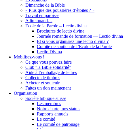
Dimanche de la Bible
« Plus que des poussières d’étoiles ? »
Travail en paroisse
A lire quand…
Ecole de la Parole – Lectio divina
Brochures de lectio divina
Journée romande de formation — Lectio divina
Et si vous organisiez une lectio divina ?
Comité de soutien de l’École de la Parole
Lectio Divina
Mobilisez-vous !
Ce que vous pouvez faire
Club “la Bible solidarité”
Aide à l’emballage de lettres
Collecte de timbres
Acheter et soutenir
Faites un don maintenant
Organisation
Société biblique suisse
Les membres
Notre charte, nos statuts
Rapports annuels
Le comité
Le comité de patronage