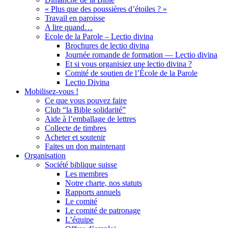
« Plus que des poussières d’étoiles ? »
Travail en paroisse
A lire quand…
Ecole de la Parole – Lectio divina
Brochures de lectio divina
Journée romande de formation — Lectio divina
Et si vous organisiez une lectio divina ?
Comité de soutien de l’École de la Parole
Lectio Divina
Mobilisez-vous !
Ce que vous pouvez faire
Club “la Bible solidarité”
Aide à l’emballage de lettres
Collecte de timbres
Acheter et soutenir
Faites un don maintenant
Organisation
Société biblique suisse
Les membres
Notre charte, nos statuts
Rapports annuels
Le comité
Le comité de patronage
L’équipe