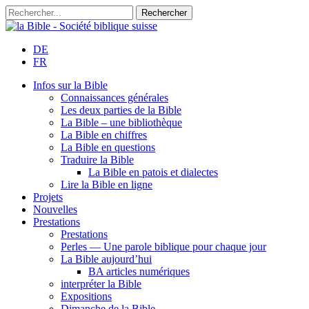
DE
FR
Infos sur la Bible
Connaissances générales
Les deux parties de la Bible
La Bible – une bibliothèque
La Bible en chiffres
La Bible en questions
Traduire la Bible
La Bible en patois et dialectes
Lire la Bible en ligne
Projets
Nouvelles
Prestations
Prestations
Perles — Une parole biblique pour chaque jour
La Bible aujourd’hui
BA articles numériques
interpréter la Bible
Expositions
Dimanche de la Bible