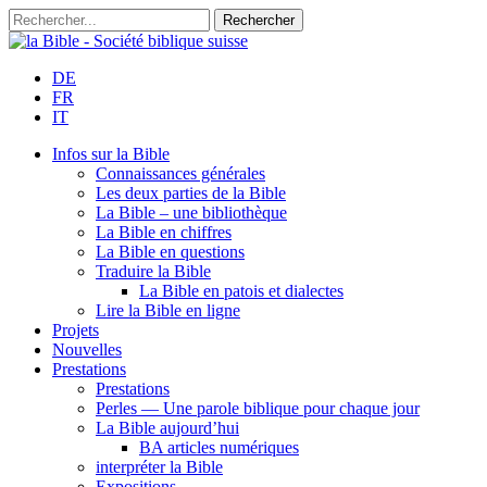
DE
FR
IT
Infos sur la Bible
Connaissances générales
Les deux parties de la Bible
La Bible – une bibliothèque
La Bible en chiffres
La Bible en questions
Traduire la Bible
La Bible en patois et dialectes
Lire la Bible en ligne
Projets
Nouvelles
Prestations
Prestations
Perles — Une parole biblique pour chaque jour
La Bible aujourd’hui
BA articles numériques
interpréter la Bible
Expositions