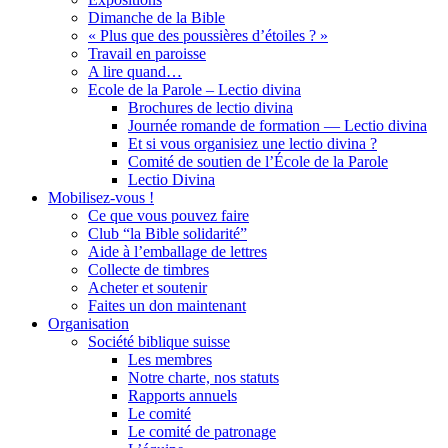
Dimanche de la Bible
« Plus que des poussières d’étoiles ? »
Travail en paroisse
A lire quand…
Ecole de la Parole – Lectio divina
Brochures de lectio divina
Journée romande de formation — Lectio divina
Et si vous organisiez une lectio divina ?
Comité de soutien de l’École de la Parole
Lectio Divina
Mobilisez-vous !
Ce que vous pouvez faire
Club “la Bible solidarité”
Aide à l’emballage de lettres
Collecte de timbres
Acheter et soutenir
Faites un don maintenant
Organisation
Société biblique suisse
Les membres
Notre charte, nos statuts
Rapports annuels
Le comité
Le comité de patronage