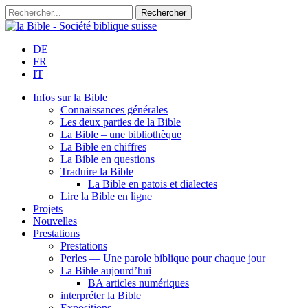
DE
FR
IT
Infos sur la Bible
Connaissances générales
Les deux parties de la Bible
La Bible – une bibliothèque
La Bible en chiffres
La Bible en questions
Traduire la Bible
La Bible en patois et dialectes
Lire la Bible en ligne
Projets
Nouvelles
Prestations
Prestations
Perles — Une parole biblique pour chaque jour
La Bible aujourd’hui
BA articles numériques
interpréter la Bible
Expositions