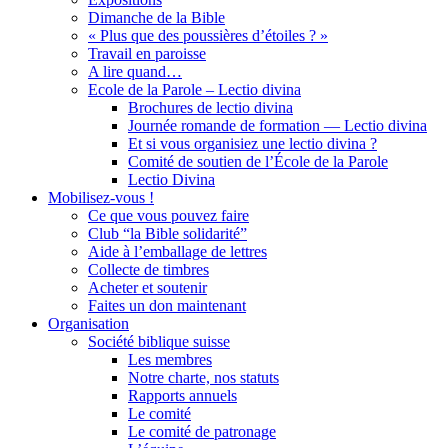
Dimanche de la Bible
« Plus que des poussières d’étoiles ? »
Travail en paroisse
A lire quand…
Ecole de la Parole – Lectio divina
Brochures de lectio divina
Journée romande de formation — Lectio divina
Et si vous organisiez une lectio divina ?
Comité de soutien de l’École de la Parole
Lectio Divina
Mobilisez-vous !
Ce que vous pouvez faire
Club “la Bible solidarité”
Aide à l’emballage de lettres
Collecte de timbres
Acheter et soutenir
Faites un don maintenant
Organisation
Société biblique suisse
Les membres
Notre charte, nos statuts
Rapports annuels
Le comité
Le comité de patronage