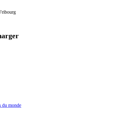
Fribourg
harger
ns du monde