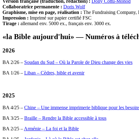
Version française (traduction, rédaction) :
Dolly Cottu-Monod
Collaboratrice permanente :
Doris Wolf
Graphisme, mise en page, réalisation :
The Fundraising Company, 
Impression :
Imprimé sur papier certifié FSC
Tirage :
allemand env. 5000 ex., français env. 3000 ex.
«la Bible aujourd'hui» — Numéros à téléc
2026
BA 2/26 –
Soudan du Sud – Où la Parole de Dieu change des vies
BA 1/26 –
Liban – Cèdres, bible et avenir
2025
BA 4/25 –
Chine – Une immense imprimerie biblique pour les besoi
BA 3/25 –
Braille – Rendre la Bible accessible à tous
BA 2/25 –
Arménie – La foi et la Bible