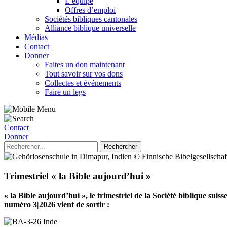
L’équipe
Offres d’emploi
Sociétés bibliques cantonales
Alliance biblique universelle
Médias
Contact
Donner
Faites un don maintenant
Tout savoir sur vos dons
Collectes et événements
Faire un legs
Contact
Donner
Trimestriel « la Bible aujourd’hui »
« la Bible aujourd’hui », le trimestriel de la Société biblique sui
numéro 3|2026 vient de sortir :