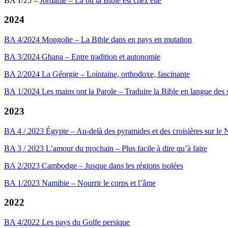
BA 1/25 –
Jordanie – Là où la Bible est chez elle
2024
BA 4/2024 Mongolie – La Bible dans en pays en mutation
BA 3/2024 Ghana – Entre tradition et autonomie
BA 2/2024 La Géorgie – Lointaine, orthodoxe, fascinante
BA 1/2024 Les mains ont la Parole – Traduire la Bible en langue des 
2023
BA 4 / 2023 Égypte – Au-delà des pyramides et des croisières sur le N
BA 3 / 2023 L’amour du prochain – Plus facile à dire qu’à faire
BA 2/2023 Cambodge – Jusque dans les régions isolées
BA 1/2023 Namibie – Nourrir le corps et l’âme
2022
BA 4/2022 Les pays du Golfe persique