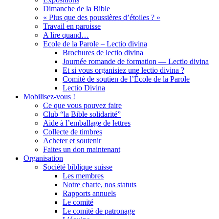
Dimanche de la Bible
« Plus que des poussières d’étoiles ? »
Travail en paroisse
A lire quand…
Ecole de la Parole – Lectio divina
Brochures de lectio divina
Journée romande de formation — Lectio divina
Et si vous organisiez une lectio divina ?
Comité de soutien de l’École de la Parole
Lectio Divina
Mobilisez-vous !
Ce que vous pouvez faire
Club “la Bible solidarité”
Aide à l’emballage de lettres
Collecte de timbres
Acheter et soutenir
Faites un don maintenant
Organisation
Société biblique suisse
Les membres
Notre charte, nos statuts
Rapports annuels
Le comité
Le comité de patronage