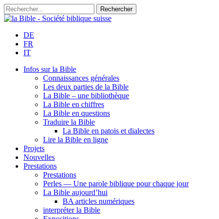
DE
FR
IT
Infos sur la Bible
Connaissances générales
Les deux parties de la Bible
La Bible – une bibliothèque
La Bible en chiffres
La Bible en questions
Traduire la Bible
La Bible en patois et dialectes
Lire la Bible en ligne
Projets
Nouvelles
Prestations
Prestations
Perles — Une parole biblique pour chaque jour
La Bible aujourd’hui
BA articles numériques
interpréter la Bible
Expositions