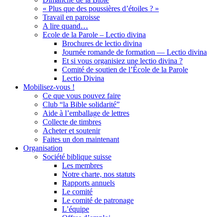
« Plus que des poussières d’étoiles ? »
Travail en paroisse
A lire quand…
Ecole de la Parole – Lectio divina
Brochures de lectio divina
Journée romande de formation — Lectio divina
Et si vous organisiez une lectio divina ?
Comité de soutien de l’École de la Parole
Lectio Divina
Mobilisez-vous !
Ce que vous pouvez faire
Club “la Bible solidarité”
Aide à l’emballage de lettres
Collecte de timbres
Acheter et soutenir
Faites un don maintenant
Organisation
Société biblique suisse
Les membres
Notre charte, nos statuts
Rapports annuels
Le comité
Le comité de patronage
L’équipe