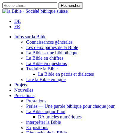
DE
FR
Infos sur la Bible
Connaissances générales
Les deux parties de la Bible
La Bible – une bibliothèque
La Bible en chiffres
La Bible en questions
Traduire la Bible
La Bible en patois et dialectes
Lire la Bible en ligne
Projets
Nouvelles
Prestations
Prestations
Perles — Une parole biblique pour chaque jour
La Bible aujourd’hui
BA articles numériques
interpréter la Bible
Expositions
Dimanche de la Bible