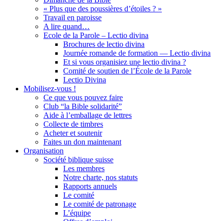
« Plus que des poussières d’étoiles ? »
Travail en paroisse
A lire quand…
Ecole de la Parole – Lectio divina
Brochures de lectio divina
Journée romande de formation — Lectio divina
Et si vous organisiez une lectio divina ?
Comité de soutien de l’École de la Parole
Lectio Divina
Mobilisez-vous !
Ce que vous pouvez faire
Club “la Bible solidarité”
Aide à l’emballage de lettres
Collecte de timbres
Acheter et soutenir
Faites un don maintenant
Organisation
Société biblique suisse
Les membres
Notre charte, nos statuts
Rapports annuels
Le comité
Le comité de patronage
L’équipe