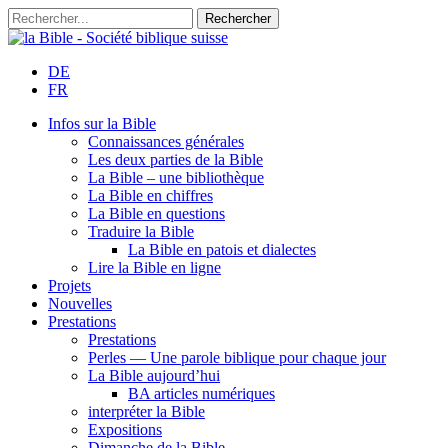
DE
FR
Infos sur la Bible
Connaissances générales
Les deux parties de la Bible
La Bible – une bibliothèque
La Bible en chiffres
La Bible en questions
Traduire la Bible
La Bible en patois et dialectes
Lire la Bible en ligne
Projets
Nouvelles
Prestations
Prestations
Perles — Une parole biblique pour chaque jour
La Bible aujourd’hui
BA articles numériques
interpréter la Bible
Expositions
Dimanche de la Bible