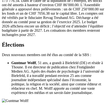
173’776.54. Dans le cadre de la liquidation de l’entrepôt, les stocks
ont été amortis à hauteur d’environ CHF 86’000.00. L’Assemblée
générale a approuvé deux prélèvements : un de CHF 250’000.00 sur
les fonds et un de CHF 7056.38 sur le capital libre. Les comptes ont
été vérifiés par le fiduciaire Revag Treuhand AG. Décharge a été
donnée au comité pour sa gestion de l’exercice 2025. Le budget
2026 affichera encore un déficit ; l’objectif est d’atteindre l’équilibre
budgétaire à partir de 2027. Les cotisations des membres resteront
inchangées pour 2027.
Élections
Deux nouveaux membres ont été élus au comité de la SBS :
Guntmar Wolff
, 51 ans, a grandi à Bielefeld (DE) et réside à
Thoune. Il est directeur de publication chez Frutigländer
Medien AG. Après des études de psychologie à l’université de
Bielefeld, il a travaillé pendant environ 25 ans comme
journaliste indépendant spécialisé dans l’économie, la
politique, la religion et la société, ainsi que comme éditeur et
rédacteur en chef. M. Wolff apporte au comité une vaste
expérience des médias et un savoir-faire journalistique.