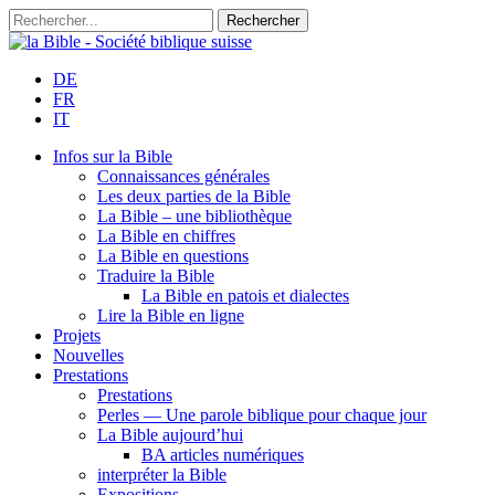
DE
FR
IT
Infos sur la Bible
Connaissances générales
Les deux parties de la Bible
La Bible – une bibliothèque
La Bible en chiffres
La Bible en questions
Traduire la Bible
La Bible en patois et dialectes
Lire la Bible en ligne
Projets
Nouvelles
Prestations
Prestations
Perles — Une parole biblique pour chaque jour
La Bible aujourd’hui
BA articles numériques
interpréter la Bible
Expositions