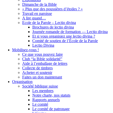
Dimanche de la Bible
« Plus que des poussières d’étoiles ? »
Travail en paroisse
A lire quand…
Ecole de la Parole – Lectio divina
Brochures de lectio divina
Journée romande de formation — Lectio divina
Et si vous organisiez une lectio divina ?
Comité de soutien de l’École de la Parole
Lectio Divina
Mobilisez-vous !
Ce que vous pouvez faire
Club “la Bible solidarité”
Aide à l’emballage de lettres
Collecte de timbres
Acheter et soutenir
Faites un don maintenant
Organisation
Société biblique suisse
Les membres
Notre charte, nos statuts
Rapports annuels
Le comité
Le comité de patronage