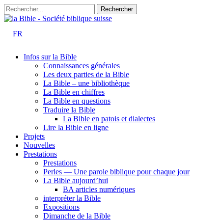
FR
Infos sur la Bible
Connaissances générales
Les deux parties de la Bible
La Bible – une bibliothèque
La Bible en chiffres
La Bible en questions
Traduire la Bible
La Bible en patois et dialectes
Lire la Bible en ligne
Projets
Nouvelles
Prestations
Prestations
Perles — Une parole biblique pour chaque jour
La Bible aujourd’hui
BA articles numériques
interpréter la Bible
Expositions
Dimanche de la Bible