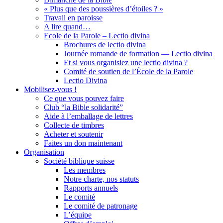
« Plus que des poussières d’étoiles ? »
Travail en paroisse
A lire quand…
Ecole de la Parole – Lectio divina
Brochures de lectio divina
Journée romande de formation — Lectio divina
Et si vous organisiez une lectio divina ?
Comité de soutien de l’École de la Parole
Lectio Divina
Mobilisez-vous !
Ce que vous pouvez faire
Club “la Bible solidarité”
Aide à l’emballage de lettres
Collecte de timbres
Acheter et soutenir
Faites un don maintenant
Organisation
Société biblique suisse
Les membres
Notre charte, nos statuts
Rapports annuels
Le comité
Le comité de patronage
L’équipe