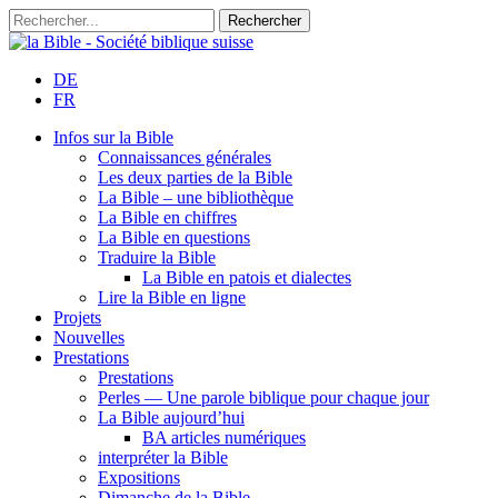
DE
FR
Infos sur la Bible
Connaissances générales
Les deux parties de la Bible
La Bible – une bibliothèque
La Bible en chiffres
La Bible en questions
Traduire la Bible
La Bible en patois et dialectes
Lire la Bible en ligne
Projets
Nouvelles
Prestations
Prestations
Perles — Une parole biblique pour chaque jour
La Bible aujourd’hui
BA articles numériques
interpréter la Bible
Expositions
Dimanche de la Bible