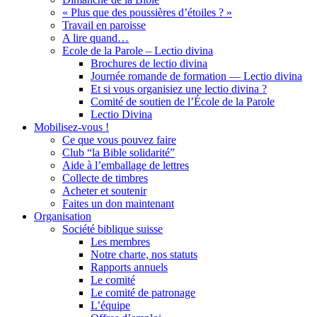
« Plus que des poussières d’étoiles ? »
Travail en paroisse
A lire quand…
Ecole de la Parole – Lectio divina
Brochures de lectio divina
Journée romande de formation — Lectio divina
Et si vous organisiez une lectio divina ?
Comité de soutien de l’École de la Parole
Lectio Divina
Mobilisez-vous !
Ce que vous pouvez faire
Club “la Bible solidarité”
Aide à l’emballage de lettres
Collecte de timbres
Acheter et soutenir
Faites un don maintenant
Organisation
Société biblique suisse
Les membres
Notre charte, nos statuts
Rapports annuels
Le comité
Le comité de patronage
L’équipe