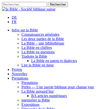
DE
FR
Infos sur la Bible
Connaissances générales
Les deux parties de la Bible
La Bible – une bibliothèque
La Bible en chiffres
La Bible en questions
Traduire la Bible
La Bible en patois et dialectes
Lire la Bible en ligne
Projets
Nouvelles
Prestations
Prestations
Perles — Une parole biblique pour chaque jour
La Bible aujourd’hui
BA articles numériques
interpréter la Bible
Expositions
Dimanche de la Bible