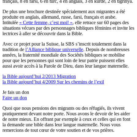
français, 8 en farsi, 6 en turc, 4 en anglais, 3 en kurde, 2 en tigrinya.
De plus une brochure destinée spécialement aux migrantes a été
produite en anglais, allemand, russe, farsi, français et arabe.
Intitulée
« Cette femme, c’est moi! »
, elle retrace sur 60 pages des
situations vécues par des personnages bibliques féminins et invite les
lectrices à aller se découvrir dans la Bible.
Avec ce projet pour la Suisse, la SBS s’inscrit totalement dans la
tradition de
l’Alliance biblique universelle
. Depuis de nombreuses
années, la fraternité mondiale des Sociétés bibliques se mobilise
pour que les personnes qui sont loin de leur patrie puissent elles
aussi avoir accès à la Parole de Dieu, dans leur langue maternelle.
la Bible aujourd’hui 2/2013 Migration
la Bible aujourd’hui 4/2009 Sur les chemins de l’exil
Je fais un don
Faire un don
Quoi que nous pensions des migrants ou des réfugiés, ils vivent
pratiquement devant notre porte. Nous avons le devoir de les aider
de notre mieux. En offrant par exemple à ceux et celles qui en font
la demande une bible dans leur langue maternelle. Nous vous
remercions de tout cœur de votre soutien et de vos prières.