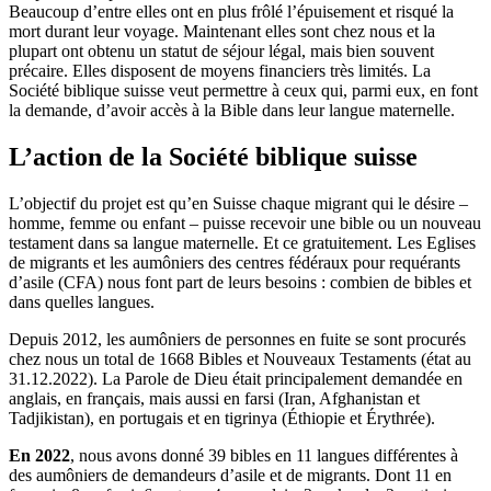
Beaucoup d’entre elles ont en plus frôlé l’épuisement et risqué la
mort durant leur voyage. Maintenant elles sont chez nous et la
plupart ont obtenu un statut de séjour légal, mais bien souvent
précaire. Elles disposent de moyens financiers très limités. La
Société biblique suisse veut permettre à ceux qui, parmi eux, en font
la demande, d’avoir accès à la Bible dans leur langue maternelle.
L’action de la Société biblique suisse
L’objectif du projet est qu’en Suisse chaque migrant qui le désire –
homme, femme ou enfant – puisse recevoir une bible ou un nouveau
testament dans sa langue maternelle. Et ce gratuitement. Les Eglises
de migrants et les aumôniers des centres fédéraux pour requérants
d’asile (CFA) nous font part de leurs besoins : combien de bibles et
dans quelles langues.
Depuis 2012, les aumôniers de personnes en fuite se sont procurés
chez nous un total de 1668 Bibles et Nouveaux Testaments (état au
31.12.2022). La Parole de Dieu était principalement demandée en
anglais, en français, mais aussi en farsi (Iran, Afghanistan et
Tadjikistan), en portugais et en tigrinya (Éthiopie et Érythrée).
En 2022
, nous avons donné 39 bibles en 11 langues différentes à
des aumôniers de demandeurs d’asile et de migrants. Dont 11 en