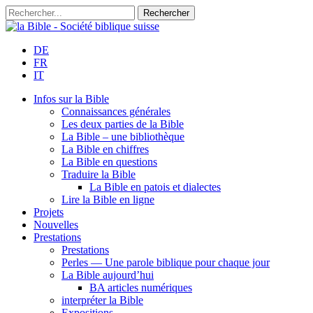
DE
FR
IT
Infos sur la Bible
Connaissances générales
Les deux parties de la Bible
La Bible – une bibliothèque
La Bible en chiffres
La Bible en questions
Traduire la Bible
La Bible en patois et dialectes
Lire la Bible en ligne
Projets
Nouvelles
Prestations
Prestations
Perles — Une parole biblique pour chaque jour
La Bible aujourd’hui
BA articles numériques
interpréter la Bible
Expositions