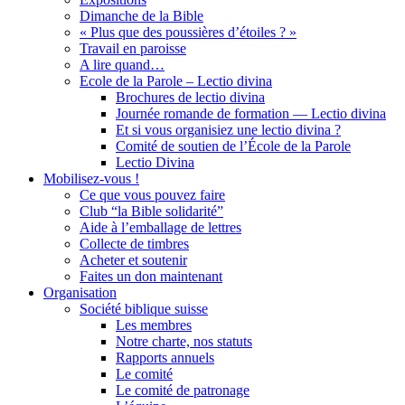
Dimanche de la Bible
« Plus que des poussières d’étoiles ? »
Travail en paroisse
A lire quand…
Ecole de la Parole – Lectio divina
Brochures de lectio divina
Journée romande de formation — Lectio divina
Et si vous organisiez une lectio divina ?
Comité de soutien de l’École de la Parole
Lectio Divina
Mobilisez-vous !
Ce que vous pouvez faire
Club “la Bible solidarité”
Aide à l’emballage de lettres
Collecte de timbres
Acheter et soutenir
Faites un don maintenant
Organisation
Société biblique suisse
Les membres
Notre charte, nos statuts
Rapports annuels
Le comité
Le comité de patronage