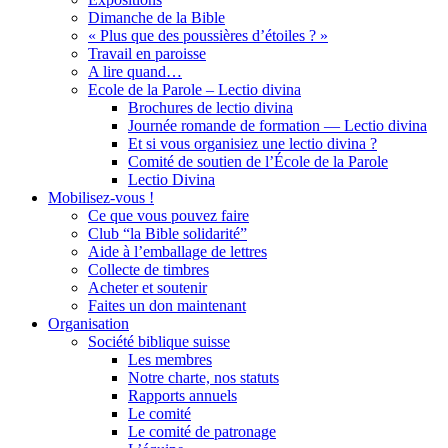
Dimanche de la Bible
« Plus que des poussières d’étoiles ? »
Travail en paroisse
A lire quand…
Ecole de la Parole – Lectio divina
Brochures de lectio divina
Journée romande de formation — Lectio divina
Et si vous organisiez une lectio divina ?
Comité de soutien de l’École de la Parole
Lectio Divina
Mobilisez-vous !
Ce que vous pouvez faire
Club “la Bible solidarité”
Aide à l’emballage de lettres
Collecte de timbres
Acheter et soutenir
Faites un don maintenant
Organisation
Société biblique suisse
Les membres
Notre charte, nos statuts
Rapports annuels
Le comité
Le comité de patronage