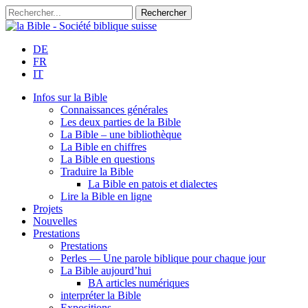
DE
FR
IT
Infos sur la Bible
Connaissances générales
Les deux parties de la Bible
La Bible – une bibliothèque
La Bible en chiffres
La Bible en questions
Traduire la Bible
La Bible en patois et dialectes
Lire la Bible en ligne
Projets
Nouvelles
Prestations
Prestations
Perles — Une parole biblique pour chaque jour
La Bible aujourd’hui
BA articles numériques
interpréter la Bible
Expositions